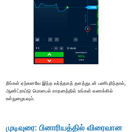
நீங்கள் ஏற்கனவே இந்த வர்த்தகத் தளத்துடன் பணிபுரிந்தால்,
ஆண்ட்ராய்டு மொபைல் சாதனத்தில் உங்கள் கணக்கில்
உள்நுழையவும்.
முடிவுரை: பினாரியத்தில் விரைவான